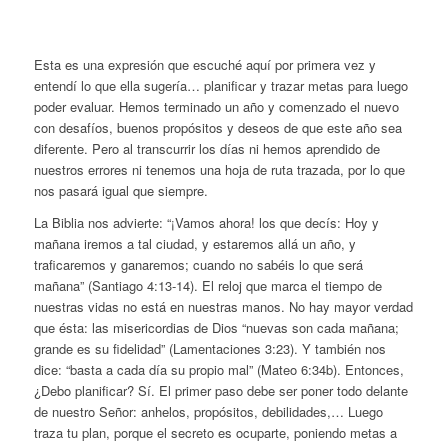
Esta es una expresión que escuché aquí por primera vez y
entendí lo que ella sugería… planificar y trazar metas para luego
poder evaluar. Hemos terminado un año y comenzado el nuevo
con desafíos, buenos propósitos y deseos de que este año sea
diferente. Pero al transcurrir los días ni hemos aprendido de
nuestros errores ni tenemos una hoja de ruta trazada, por lo que
nos pasará igual que siempre.
La Biblia nos advierte: “¡Vamos ahora! los que decís: Hoy y
mañana iremos a tal ciudad, y estaremos allá un año, y
traficaremos y ganaremos; cuando no sabéis lo que será
mañana” (Santiago 4:13-14). El reloj que marca el tiempo de
nuestras vidas no está en nuestras manos. No hay mayor verdad
que ésta: las misericordias de Dios “nuevas son cada mañana;
grande es su fidelidad” (Lamentaciones 3:23). Y también nos
dice: “basta a cada día su propio mal” (Mateo 6:34b). Entonces,
¿Debo planificar? Sí. El primer paso debe ser poner todo delante
de nuestro Señor: anhelos, propósitos, debilidades,… Luego
traza tu plan, porque el secreto es ocuparte, poniendo metas a