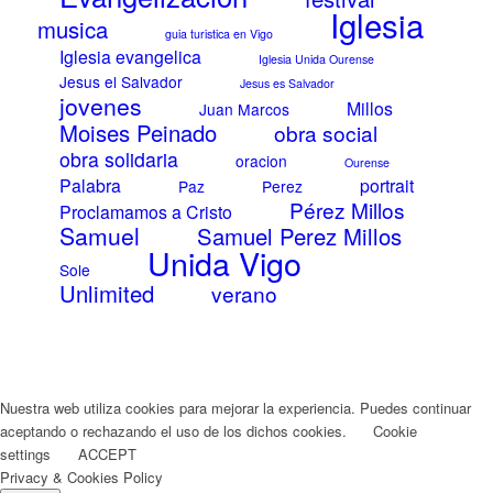
Iglesia
musica
guia turistica en Vigo
Iglesia evangelica
Iglesia Unida Ourense
Jesus el Salvador
Jesus es Salvador
jovenes
Millos
Juan Marcos
Moises Peinado
obra social
obra solidaria
oracion
Ourense
Palabra
portrait
Paz
Perez
Pérez Millos
Proclamamos a Cristo
Samuel
Samuel Perez Millos
Unida Vigo
Sole
Unlimited
verano
Nuestra web utiliza cookies para mejorar la experiencia. Puedes continuar
aceptando o rechazando el uso de los dichos cookies.
Cookie
settings
ACCEPT
Privacy & Cookies Policy