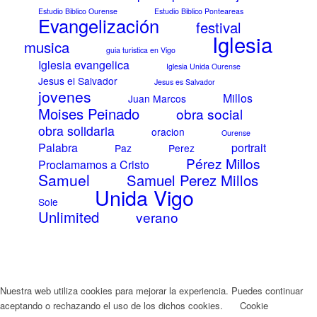
Estudio Biblico Ourense
Estudio Biblico Ponteareas
Evangelización
festival
Iglesia
musica
guia turistica en Vigo
Iglesia evangelica
Iglesia Unida Ourense
Jesus el Salvador
Jesus es Salvador
jovenes
Millos
Juan Marcos
Moises Peinado
obra social
obra solidaria
oracion
Ourense
Palabra
portrait
Paz
Perez
Pérez Millos
Proclamamos a Cristo
Samuel
Samuel Perez Millos
Unida Vigo
Sole
Unlimited
verano
Nuestra web utiliza cookies para mejorar la experiencia. Puedes continuar
aceptando o rechazando el uso de los dichos cookies.
Cookie