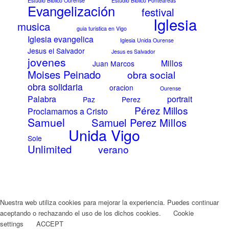
Estudio Biblico Ourense
Estudio Biblico Ponteareas
Evangelización
festival
Iglesia
musica
guia turistica en Vigo
Iglesia evangelica
Iglesia Unida Ourense
Jesus el Salvador
Jesus es Salvador
jovenes
Millos
Juan Marcos
Moises Peinado
obra social
obra solidaria
oracion
Ourense
Palabra
portrait
Paz
Perez
Pérez Millos
Proclamamos a Cristo
Samuel
Samuel Perez Millos
Unida Vigo
Sole
Unlimited
verano
Nuestra web utiliza cookies para mejorar la experiencia. Puedes continuar
aceptando o rechazando el uso de los dichos cookies.
Cookie
settings
ACCEPT