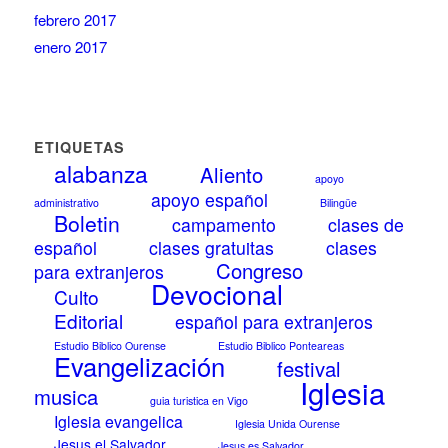
febrero 2017
enero 2017
ETIQUETAS
alabanza
Aliento
apoyo
apoyo español
administrativo
Bilingüe
Boletin
campamento
clases de
español
clases gratuitas
clases
Congreso
para extranjeros
Devocional
Culto
Editorial
español para extranjeros
Estudio Biblico Ourense
Estudio Biblico Ponteareas
Evangelización
festival
Iglesia
musica
guia turistica en Vigo
Iglesia evangelica
Iglesia Unida Ourense
Jesus el Salvador
Jesus es Salvador