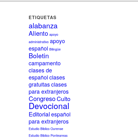
ETIQUETAS
alabanza
Aliento
apoyo
apoyo
administrativo
español
Bilingüe
Boletin
campamento
clases de
español
clases
gratuitas
clases
para extranjeros
Congreso
Culto
Devocional
Editorial
español
para extranjeros
Estudio Biblico Ourense
Estudio Biblico Ponteareas