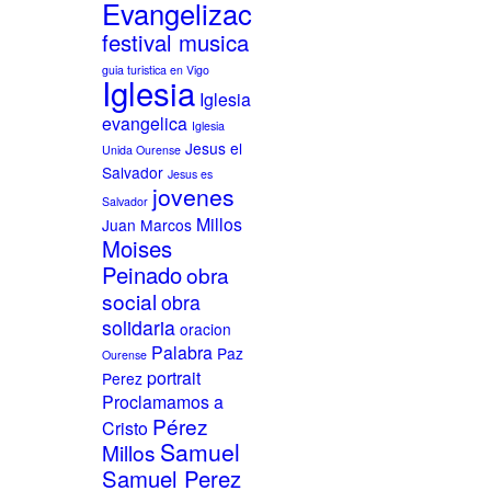
Evangelización
festival musica
guia turistica en Vigo
Iglesia
Iglesia
evangelica
Iglesia
Jesus el
Unida Ourense
Salvador
Jesus es
jovenes
Salvador
Millos
Juan Marcos
Moises
Peinado
obra
social
obra
solidaria
oracion
Palabra
Paz
Ourense
portrait
Perez
Proclamamos a
Pérez
Cristo
Samuel
Millos
Samuel Perez