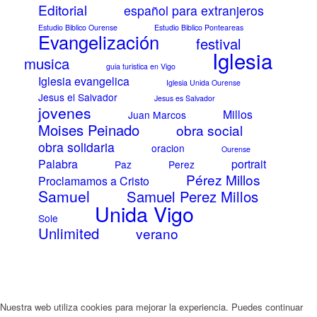
Editorial
español para extranjeros
Estudio Biblico Ourense
Estudio Biblico Ponteareas
Evangelización
festival
Iglesia
musica
guia turistica en Vigo
Iglesia evangelica
Iglesia Unida Ourense
Jesus el Salvador
Jesus es Salvador
jovenes
Millos
Juan Marcos
Moises Peinado
obra social
obra solidaria
oracion
Ourense
Palabra
portrait
Paz
Perez
Pérez Millos
Proclamamos a Cristo
Samuel
Samuel Perez Millos
Unida Vigo
Sole
Unlimited
verano
Nuestra web utiliza cookies para mejorar la experiencia. Puedes continuar