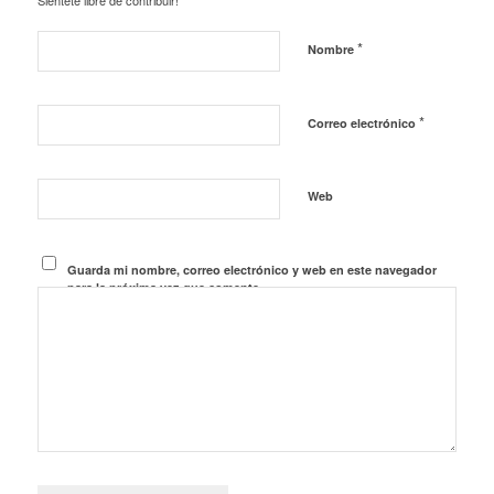
Siéntete libre de contribuir!
*
Nombre
*
Correo electrónico
Web
Guarda mi nombre, correo electrónico y web en este navegador
para la próxima vez que comente.