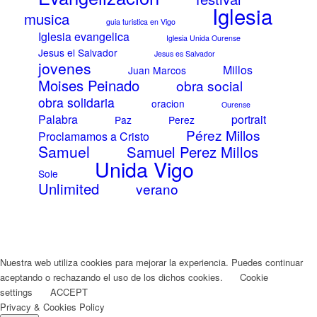
Iglesia
musica
guia turistica en Vigo
Iglesia evangelica
Iglesia Unida Ourense
Jesus el Salvador
Jesus es Salvador
jovenes
Millos
Juan Marcos
Moises Peinado
obra social
obra solidaria
oracion
Ourense
Palabra
portrait
Paz
Perez
Pérez Millos
Proclamamos a Cristo
Samuel
Samuel Perez Millos
Unida Vigo
Sole
Unlimited
verano
Nuestra web utiliza cookies para mejorar la experiencia. Puedes continuar
aceptando o rechazando el uso de los dichos cookies.
Cookie
settings
ACCEPT
Privacy & Cookies Policy